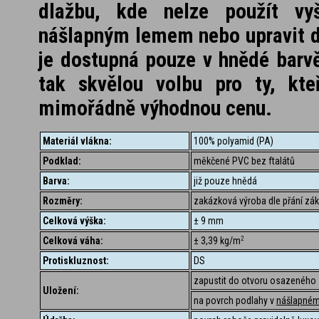
dlažbu, kde nelze použít vyš
nášlapným lemem nebo upravit d
je dostupná pouze v hnědé barvě
tak skvělou volbu pro ty, kteř
mimořádně výhodnou cenu.
Materiál vlákna:
100% polyamid (PA)
Podklad:
měkčené PVC bez ftalátů
Barva:
již pouze hnědá
Rozměry:
zakázková výroba dle přání zá
Celková výška:
± 9 mm
Celková váha:
± 3,39 kg/m
2
Protiskluznost:
DS
zapustit do otvoru osazenéh
Uložení:
na povrch podlahy v
nášlapném