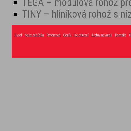
TEGA – modulová rohož pro
TINY – hliníková rohož s n
Úvod
Naše nabídka
Reference
Ceník
Ke stažení
Archiv novinek
Kontakt
G