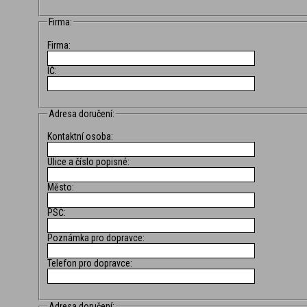
Firma:
Firma:
IČ:
Adresa doručení:
Kontaktní osoba:
Ulice a číslo popisné:
Město:
PSČ:
Poznámka pro dopravce:
Telefon pro dopravce:
Adresa doručení: