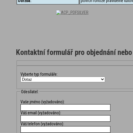
Údržba:
povrch rohože pravidelně luxov
SILVER
Kontaktní formulář pro objednání nebo
Vyberte typ formuláře:
Odesílatel:
Vaše jméno (vyžadováno):
Váš email (vyžadováno):
Váš telefon (vyžadováno):