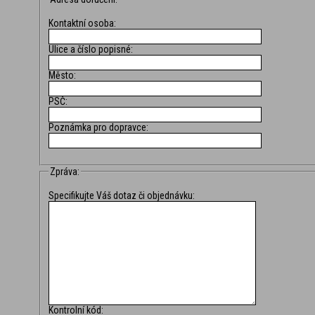
Kontaktní osoba:
Ulice a číslo popisné:
Město:
PSČ:
Poznámka pro dopravce:
Zpráva:
Specifikujte Váš dotaz či objednávku:
Kontrolní kód: