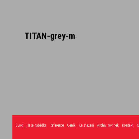
TITAN-grey-m
Úvod
Naše nabídka
Reference
Ceník
Ke stažení
Archiv novinek
Kontakt
G