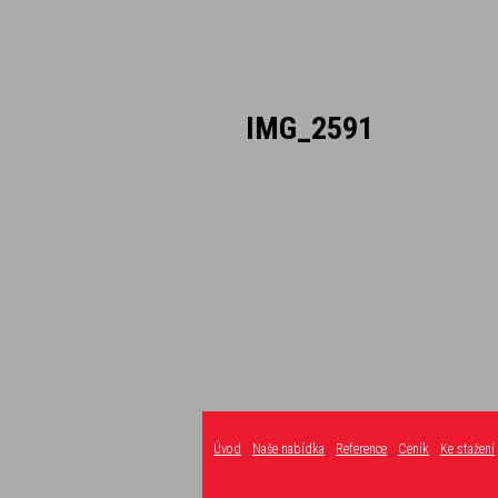
IMG_2591
Úvod
Naše nabídka
Reference
Ceník
Ke stažení