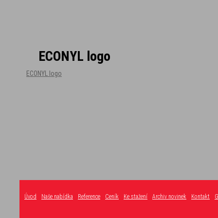
ECONYL logo
ECONYL logo
Úvod
Naše nabídka
Reference
Ceník
Ke stažení
Archiv novinek
Kontakt
G