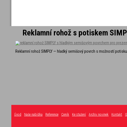
Reklamní rohož s potiskem SIM
Reklamní rohož SIMPLY — hladký semišový povrch s možností potisku v
Úvod
Naše nabídka
Reference
Ceník
Ke stažení
Archiv novinek
Kontakt
G