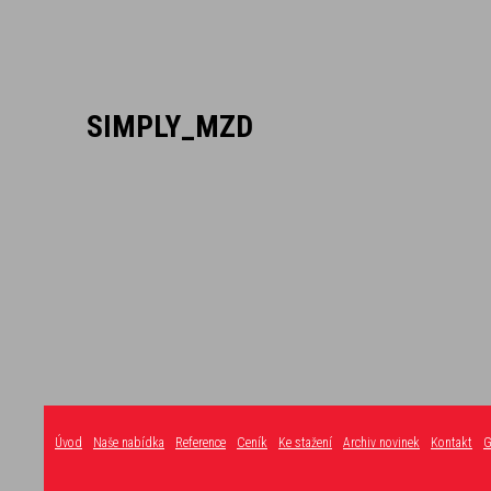
SIMPLY_MZD
Úvod
Naše nabídka
Reference
Ceník
Ke stažení
Archiv novinek
Kontakt
G