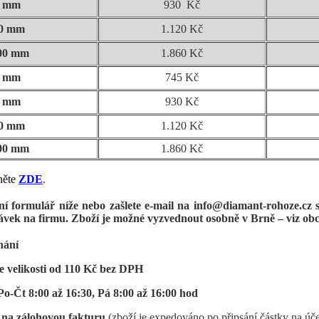
0 mm
930 Kč
00 mm
1.120 Kč
000 mm
1.860 Kč
0 mm
745 Kč
0 mm
930 Kč
00 mm
1.120 Kč
000 mm
1.860 Kč
něte
ZDE
.
ní formulář níže nebo zašlete e-mail na info@diamant-rohoze.c
návek na firmu. Zboží je možné vyzvednout osobně v Brně – viz o
nání
le velikosti od 110 Kč bez DPH
o-Čt 8:00 až 16:30, Pá 8:00 až 16:00 hod
na zálohovou fakturu
(zboží je expedováno po připsání částky na úče