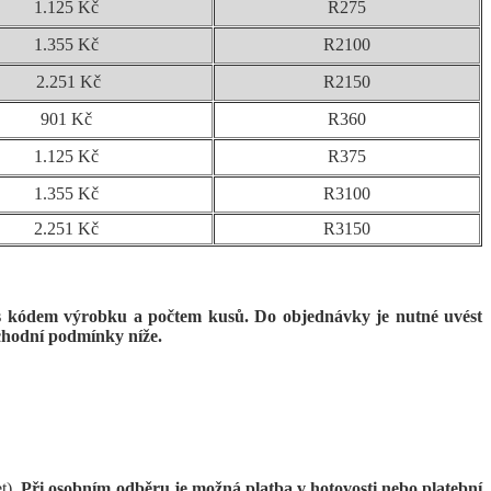
1.125 Kč
R275
1.355 Kč
R2100
2.251 Kč
R2150
901 Kč
R360
1.125 Kč
R375
1.355 Kč
R3100
2.251 Kč
R3150
z s kódem výrobku a počtem kusů.
Do objednávky je nutné uvést
bchodní podmínky níže
.
t)
. Při osobním odběru je možná platba v hotovosti nebo platební