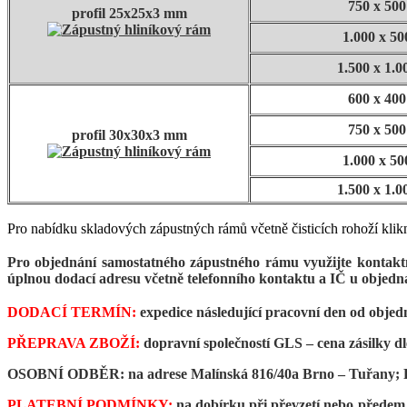
750 x 50
profil 25x25x3 mm
1.000 x 5
1.500 x 1.
600 x 40
750 x 50
profil 30x30x3 mm
1.000 x 5
1.500 x 1.
Pro nabídku skladových zápustných rámů včetně čisticích rohoží klik
Pro objednání samostatného zápustného rámu využijte kontakt
úplnou dodací adresu včetně telefonního kontaktu a IČ u objed
DODACÍ TERMÍN:
expedice následující pracovní den od objed
PŘEPRAVA ZBOŽÍ:
dopravní společností GLS – cena zásilky d
OSOBNÍ ODBĚR:
na adrese Malínská 816/40a Brno – Tuřany; P
PLATEBNÍ PODMÍNKY:
na dobírku při převzetí
nebo předem 