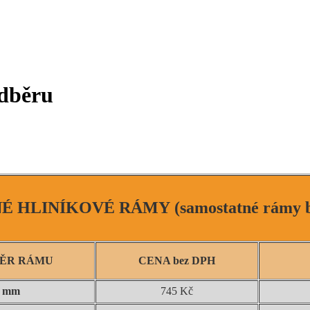
dběru
NÉ HLINÍKOVÉ RÁMY
(samostatné rámy b
MĚR RÁMU
CENA bez DPH
0 mm
745 Kč