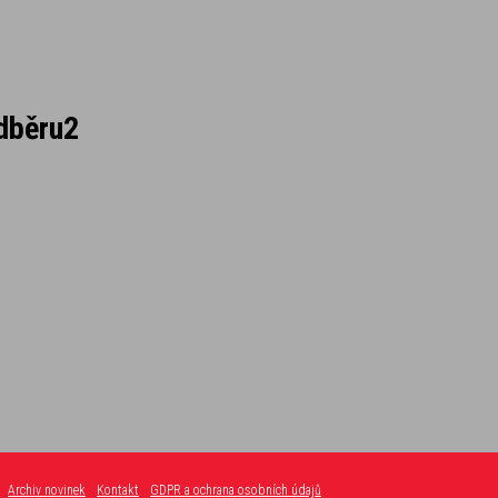
dběru2
Archiv novinek
Kontakt
GDPR a ochrana osobních údajů