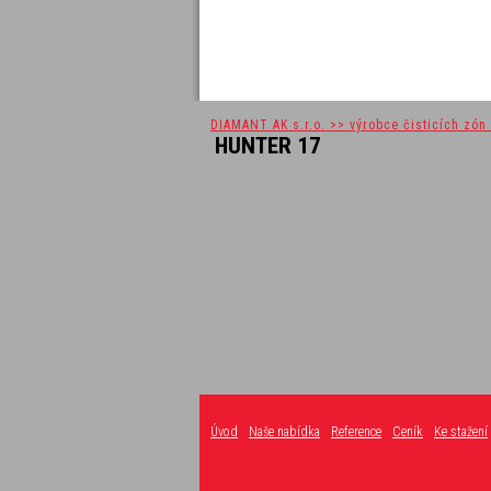
DIAMANT AK s.r.o. >> výrobce čisticích zón 
HUNTER 17
Úvod
Naše nabídka
Reference
Ceník
Ke stažení