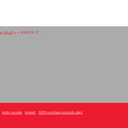
a rohoží
» » HUNTER 17
Archiv novinek
Kontakt
GDPR a ochrana osobních údajů