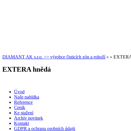
DIAMANT AK s.r.o. >> výrobce čisticích zón a rohoží
» » EXTERA
EXTERA hnědá
Úvod
Naše nabídka
Reference
Ceník
Ke stažení
Archiv novinek
Kontakt
GDPR a ochrana osobních údajů