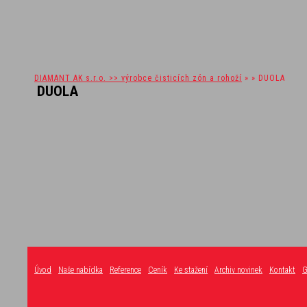
DIAMANT AK s.r.o. >> výrobce čisticích zón a rohoží
» » DUOLA
DUOLA
Úvod
Naše nabídka
Reference
Ceník
Ke stažení
Archiv novinek
Kontakt
G