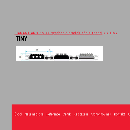
DIAMANT AK s.r.o. >> výrobce čisticích zón a rohoží
» » TINY
TINY
Úvod
Naše nabídka
Reference
Ceník
Ke stažení
Archiv novinek
Kontakt
G