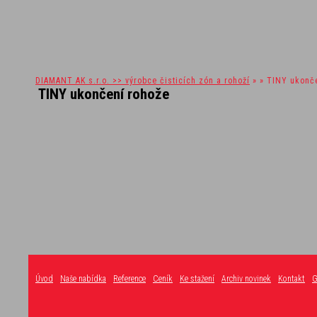
DIAMANT AK s.r.o. >> výrobce čisticích zón a rohoží
» » TINY ukonč
TINY ukončení rohože
Úvod
Naše nabídka
Reference
Ceník
Ke stažení
Archiv novinek
Kontakt
G