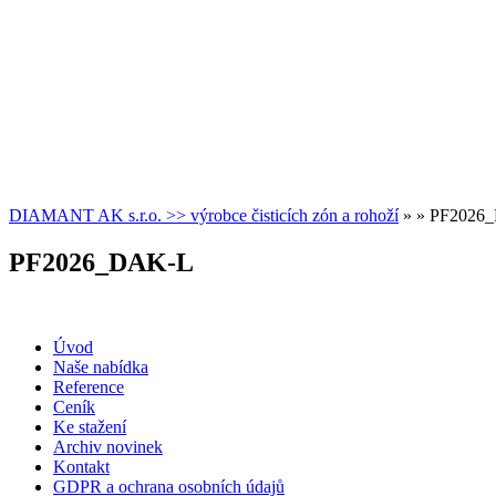
DIAMANT AK s.r.o. >> výrobce čisticích zón a rohoží
» » PF2026
PF2026_DAK-L
Úvod
Naše nabídka
Reference
Ceník
Ke stažení
Archiv novinek
Kontakt
GDPR a ochrana osobních údajů