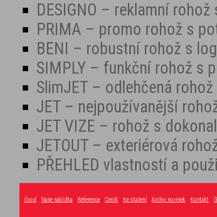
DESIGNO – reklamní rohož 
PRIMA – promo rohož s po
BENI – robustní rohož s lo
SIMPLY – funkční rohož s 
SlimJET – odlehčená rohož
JET – nejpoužívanější roho
JET VIZE – rohož s dokona
JETOUT – exteriérová roho
PŘEHLED vlastností a použi
Úvod
Naše nabídka
Reference
Ceník
Ke stažení
Archiv novinek
Kontakt
G