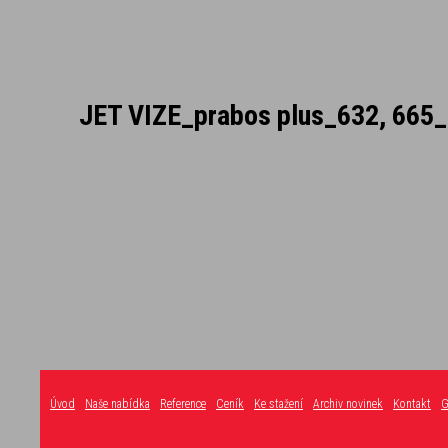
JET VIZE_prabos plus_632, 665
Úvod
Naše nabídka
Reference
Ceník
Ke stažení
Archiv novinek
Kontakt
G