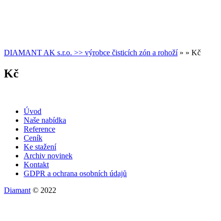
DIAMANT AK s.r.o. >> výrobce čisticích zón a rohoží
» » Kč
Kč
Úvod
Naše nabídka
Reference
Ceník
Ke stažení
Archiv novinek
Kontakt
GDPR a ochrana osobních údajů
Diamant
© 2022