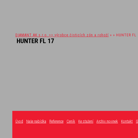
DIAMANT AK s.r.o. >> výrobce čisticích zón a rohoží
» » HUNTER FL 
HUNTER FL 17
Úvod
Naše nabídka
Reference
Ceník
Ke stažení
Archiv novinek
Kontakt
G